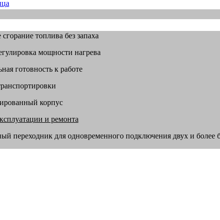
ица
 сгорание топлива без запаха
егулировка мощности нагрева
ная готовность к работе
транспортировки
ированный корпус
эксплуатации и ремонта
ый переходник для одновременного подключения двух и более 