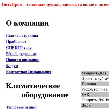
ВитэПром - тепловые пушки, завесы, газовые и дизе
О компании
Главная страница
Прайс-лист
СПЕКТР услуг
Б/у оборудование
Новости компании
Форум
Контактная Информация
Мощность,Квт
Произ-ть куб.м/
Климатическое
Топливо
Расход топлива, 
оборудование
БАК
Габариты ДxШx
Вес,кг
Тепловые пушки