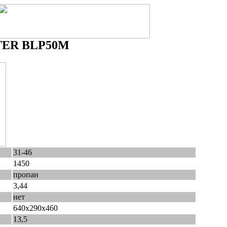
STER BLP50M
31-46
1450
пропан
3,44
нет
640x290x460
13,5