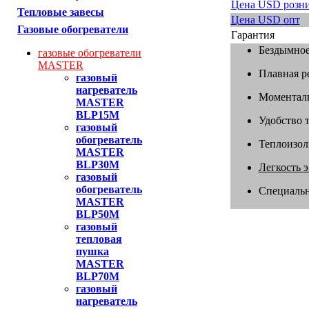
Цена USD розн
Тепловые завесы
Цена USD опт
Газовые обогреватели
Гарантия
Бездымное
газовые обогреватели
MASTER
Плавная р
газовый
нагреватель
Моменталь
MASTER
BLP15M
Удобство 
газовый
обогреватель
Теплоизол
MASTER
BLP30M
Легкость 
газовый
обогреватель
Специальн
MASTER
BLP50M
газовый
тепловая
пушка
MASTER
BLP70M
газовый
нагреватель