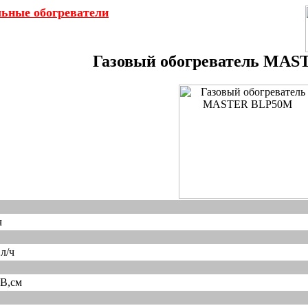
льные обогреватели
Газовый обогреватель MA
ч
л/ч
В,см